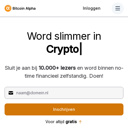
Inloggen
Word slimmer in
C
r
y
p
t
o
|
Sluit je aan bij
10.000
+ lezers
en word binnen no-
time financieel zelfstandig. Doen!
Inschrijven
Voor altijd
gratis