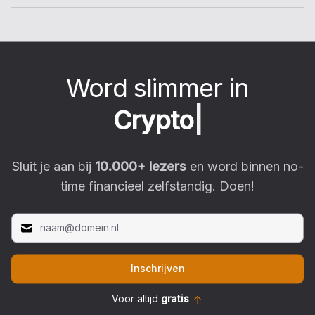
Word slimmer in
C
r
y
p
t
o
|
Sluit je aan bij
10.000
+ lezers
en word binnen no-
time financieel zelfstandig. Doen!
Inschrijven
Voor altijd
gratis