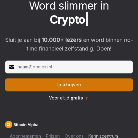
Word slimmer in
C
r
y
p
t
o
|
Sluit je aan bij
10.000
+ lezers
en word binnen no-
time financieel zelfstandig. Doen!
Inschrijven
Voor altijd
gratis
Abonnementen
Prijzen
Over ons
Kenniscentrum