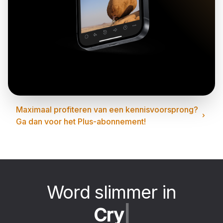
Maximaal profiteren van een kennisvoorsprong?
Ga dan voor het Plus-abonnement!
Word slimmer in
C
r
y
p
t
o
|