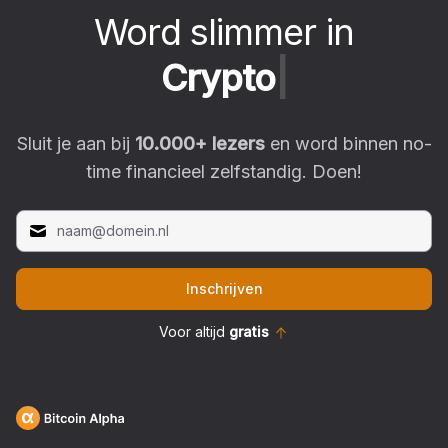
Word slimmer in
C
r
y
p
t
o
|
Sluit je aan bij
10.000
+ lezers
en word binnen no-
time financieel zelfstandig. Doen!
Inschrijven
Voor altijd
gratis