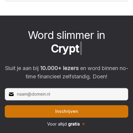
Word slimmer in
C
r
y
p
t
o
|
Sluit je aan bij
10.000
+ lezers
en word binnen no-
time financieel zelfstandig. Doen!
Inschrijven
Voor altijd
gratis