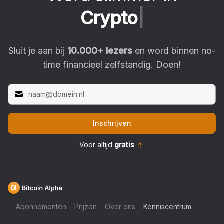
C
r
y
p
t
o
|
Sluit je aan bij
10.000
+ lezers
en word binnen no-
time financieel zelfstandig. Doen!
Inschrijven
Voor altijd
gratis
Abonnementen
Prijzen
Over ons
Kenniscentrum