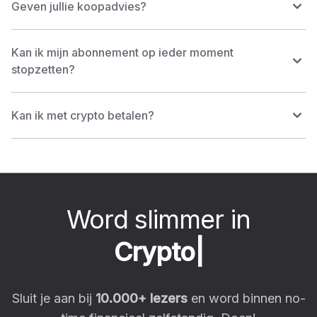
Geven jullie koopadvies?
Kan ik mijn abonnement op ieder moment
stopzetten?
Kan ik met crypto betalen?
Word slimmer in
C
r
y
p
t
o
|
Sluit je aan bij
10.000
+ lezers
en word binnen no-