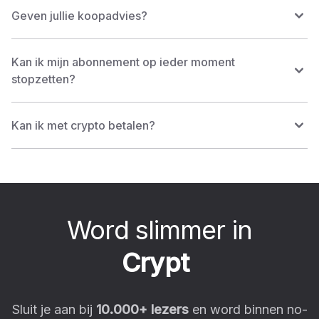
Geven jullie koopadvies?
Kan ik mijn abonnement op ieder moment
stopzetten?
Kan ik met crypto betalen?
Word slimmer in
C
r
y
p
t
o
|
Sluit je aan bij
10.000
+ lezers
en word binnen no-