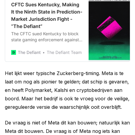
CFTC Sues Kentucky, Making
It the Ninth State in Prediction-
Market Jurisdiction Fight -
“The Defiant”
The CFTC sued Kentucky to block
state gaming enforcement against
Kalshi and Polymarket, extending
its campaign to nine states. The
The Defiant
The Defiant Team
federal agency argues the
Commodity Exchange Act preempts
state gaming law.
Het lijkt weer typische Zuckerberg-timing. Meta is te
laat om nog als pionier te gelden; dat schip is gevaren,
en heeft Polymarket, Kalshi en cryptobedrijven aan
boord. Maar het bedrijf is ook te vroeg voor de veilige,
gereguleerde versie die waarschijnlijk ooit overblijft.
De vraag is niet of Meta dit kan bouwen; natuurlijk kan
Meta dit bouwen. De vraag is of Meta nog iets kan