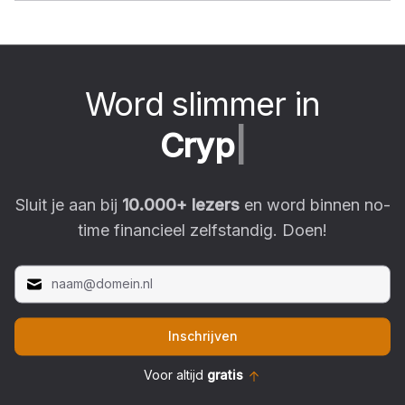
Word slimmer in
C
r
y
p
t
o
|
Sluit je aan bij
10.000
+ lezers
en word binnen no-
time financieel zelfstandig. Doen!
Inschrijven
Voor altijd
gratis