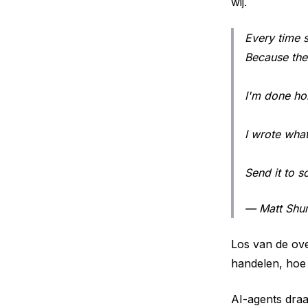
wij.
Every time 
Because the
I'm done ho
I wrote what
Send it to 
— Matt Shu
Los van de ove
handelen, hoe 
AI-agents draa