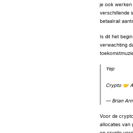
je ook werken 
verschillende
betaalrail aan
Is dit het beg
verwachting dat
toekomstmuziek
Yep
Crypto 🤝 AI
— Brian Ar
Voor de crypto
allocaties van
en crypto vorm