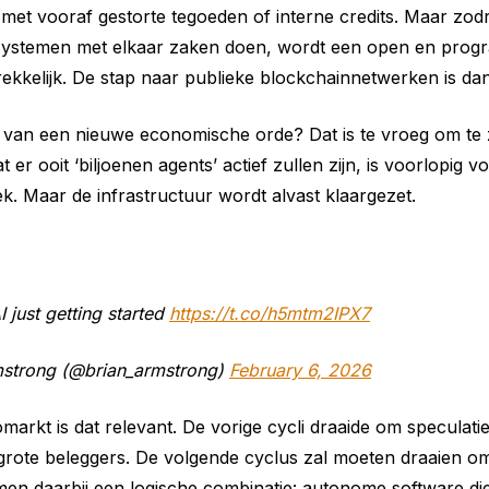
met vooraf gestorte tegoeden of interne credits. Maar zod
 systemen met elkaar zaken doen, wordt een open en pro
trekkelijk. De stap naar publieke blockchainnetwerken is dan
in van een nieuwe economische orde? Dat is te vroeg om te
 er ooit ‘biljoenen agents’ actief zullen zijn, is voorlopig v
. Maar de infrastructuur wordt alvast klaargezet.
 just getting started
https://t.co/h5mtm2IPX7
mstrong (@brian_armstrong)
February 6, 2026
markt is dat relevant. De vorige cycli draaide om speculati
 grote beleggers. De volgende cyclus zal moeten draaien om
en daarbij een logische combinatie: autonome software die