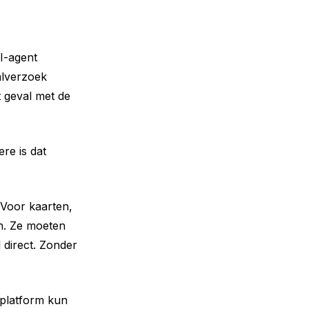
I-agent
alverzoek
t geval met de
re is dat
 Voor kaarten,
en. Ze moeten
 direct. Zonder
 platform kun