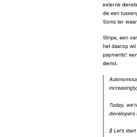
externe diens
die een tussen
Soms ter waar
Stripe, een va
het daarop wil
payments’: een
dienst.
Autonomous a
increasingly,
Today, we’r
developers t
$ Let’s star