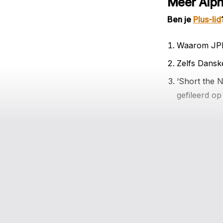
Méér Alp
Ben je
Plus-lid
Waarom JPM
Zelfs Dansk
‘Short the 
gefileerd op