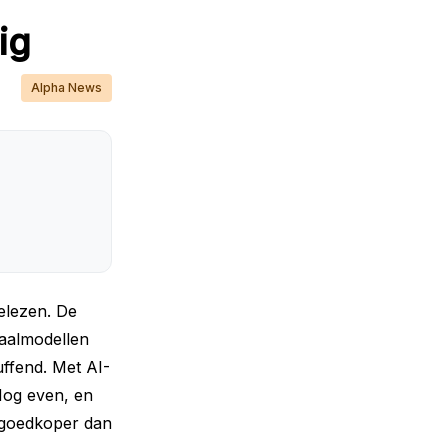
ig
Alpha News
gelezen. De
taalmodellen
uffend. Met AI-
Nog even, en
n goedkoper dan