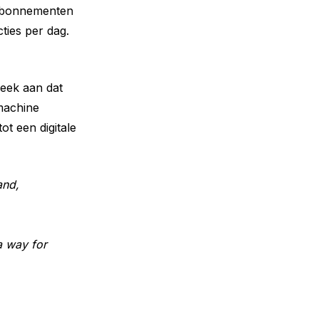
dabonnementen
ties per dag.
week aan dat
‘machine
t een digitale
and,
 way for