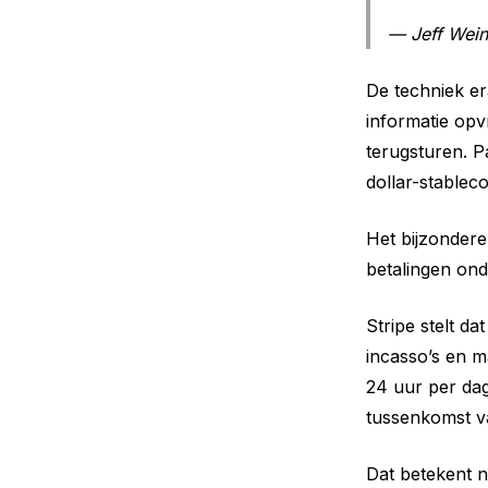
— Jeff Wein
De techniek er
informatie opv
terugsturen. Pa
dollar-stablec
Het bijzondere 
betalingen ond
Stripe stelt d
incasso’s en m
24 uur per dag
tussenkomst v
Dat betekent n