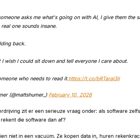
someone asks me what's going on with AI, I give them the s
 real one sounds insane.
lding back.
 I wish I could sit down and tell everyone I care about.
someone who needs to read it.
https://t.co/bRTaral3lj
mer (@mattshumer_)
February 10, 2026
rdrijving zit er een serieuze vraag onder: als software zelf
rekent die software dan af?
ien niet in een vacuüm. Ze kopen data in, huren rekenkrac