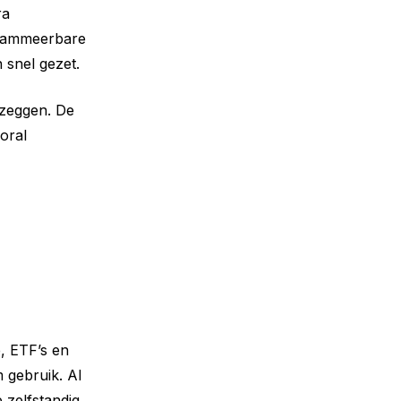
ra
grammeerbare
 snel gezet.
 zeggen. De
ooral
e, ETF’s en
 gebruik. AI
 zelfstandig