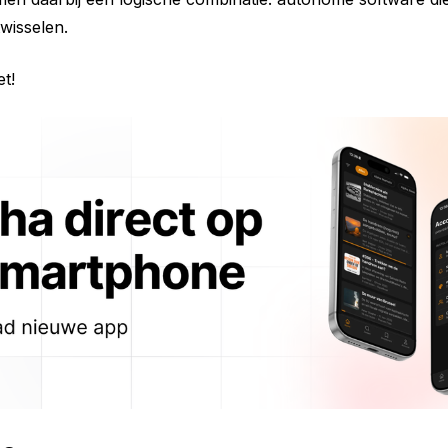
wisselen.
et!