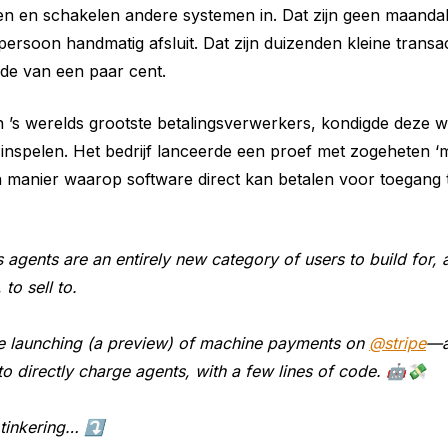
ten en schakelen andere systemen in. Dat zijn geen maan
persoon handmatig afsluit. Dat zijn duizenden kleine transac
de van een paar cent.
n ’s werelds grootste betalingsverwerkers, kondigde deze 
 inspelen. Het bedrijf lanceerde een proef met zogeheten 
 manier waarop software direct kan betalen voor toegang to
gents are an entirely new category of users to build for, 
 to sell to.
e launching (a preview) of machine payments on
@stripe
—a
o directly charge agents, with a few lines of code. 🤖💸
t tinkering… ⤵️