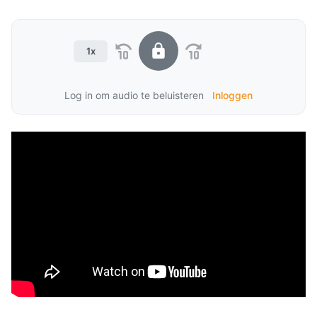
1x
Log in om audio te beluisteren
Inloggen