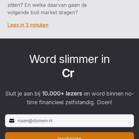
zitten? En welke daarvan gaan de
volgende bull market dragen?
Lees in 3 minuten
Word slimmer in
C
r
y
p
t
o
|
Sluit je aan bij
10.000
+ lezers
en word binnen no-
time financieel zelfstandig. Doen!
Inschrijven