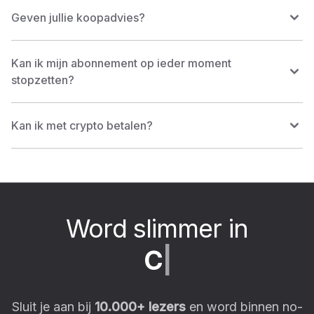
Geven jullie koopadvies?
Kan ik mijn abonnement op ieder moment
stopzetten?
Kan ik met crypto betalen?
Word slimmer in
C
r
y
p
|
Sluit je aan bij
10.000
+ lezers
en word binnen no-