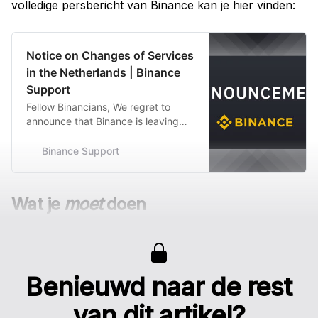
volledige persbericht van Binance kan je hier vinden:
Notice on Changes of Services
in the Netherlands | Binance
Support
Fellow Binancians, We regret to
announce that Binance is leaving
the Dutch market. With immediate
effect , no new users residing in the
Binance Support
Netherlands will be accepted.
Starting from 2023-07-17 at 00:…
Wat je
moet
doen
Benieuwd naar de rest
van dit artikel?