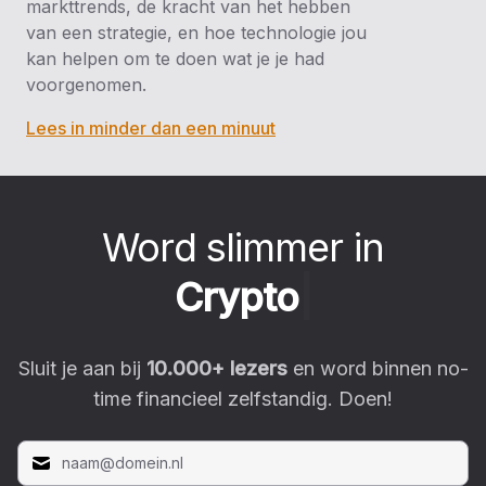
markttrends, de kracht van het hebben
van een strategie, en hoe technologie jou
kan helpen om te doen wat je je had
voorgenomen.
Lees in minder dan een minuut
Word slimmer in
|
Sluit je aan bij
10.000
+ lezers
en word binnen no-
time financieel zelfstandig. Doen!