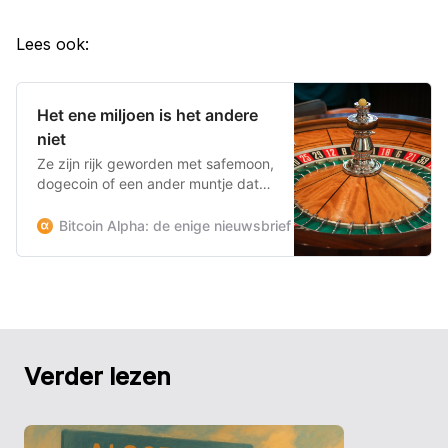
Lees ook:
Het ene miljoen is het andere
niet
Ze zijn rijk geworden met safemoon,
dogecoin of een ander muntje dat
vanuit het niets ‘keer 200’ gaat.
‘Een miljoen is een miljoen’, zeggen
Bitcoin Alpha: de enige nieuwsbrief die je beschermt en ve
ze dan, en dat klinkt logisch. Maar
het is alleen achteraf waar, vooraf is
het ene miljoen het andere niet.
Lees met me mee over de
Verder lezen