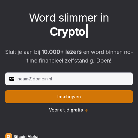
Word slimmer in
C
r
y
p
t
o
|
Sluit je aan bij
10.000
+ lezers
en word binnen no-
time financieel zelfstandig. Doen!
Inschrijven
Voor altijd
gratis