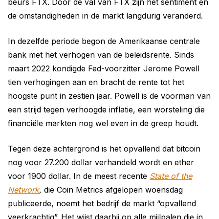
beurs FTX. Door de val van FTX zijn het sentiment en
de omstandigheden in de markt langdurig veranderd.
In dezelfde periode begon de Amerikaanse centrale
bank met het verhogen van de beleidsrente. Sinds
maart 2022 kondigde Fed-voorzitter Jerome Powell
tien verhogingen aan en bracht de rente tot het
hoogste punt in zestien jaar. Powell is de voorman van
een strijd tegen verhoogde inflatie, een worsteling die
financiële markten nog wel even in de greep houdt.
Tegen deze achtergrond is het opvallend dat bitcoin
nog voor 27.200 dollar verhandeld wordt en ether
voor 1900 dollar. In de meest recente
State of the
Network
,
die Coin Metrics afgelopen woensdag
publiceerde, noemt het bedrijf de markt “opvallend
veerkrachtig”. Het wijst daarbij op alle mijlpalen die in