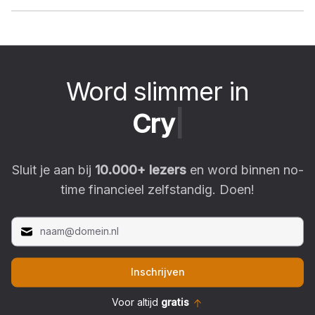
Word slimmer in
C
r
y
p
t
o
|
Sluit je aan bij
10.000
+ lezers
en word binnen no-
time financieel zelfstandig. Doen!
Inschrijven
Voor altijd
gratis