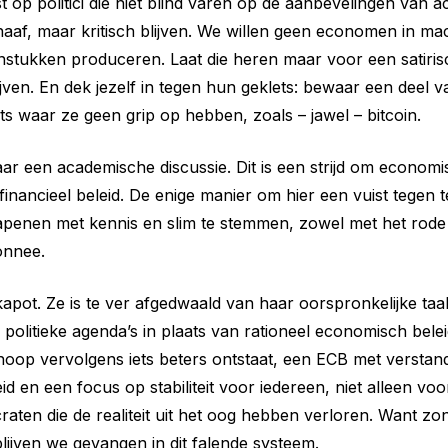
 op politici die niet blind varen op de aanbevelingen van ac
haaf, maar kritisch blijven. We willen geen economen in mac
instukken produceren. Laat die heren maar voor een satiri
jven. En dek jezelf in tegen hun geklets: bewaar een deel v
ts waar ze geen grip op hebben, zoals – jawel – bitcoin.
maar een academische discussie. Dit is een strijd om economi
financieel beleid. De enige manier om hier een vuist tegen t
penen met kennis en slim te stemmen, zowel met het rode 
onnee.
pot. Ze is te ver afgedwaald van haar oorspronkelijke ta
politieke agenda’s in plaats van rationeel economisch belei
nhoop vervolgens iets beters ontstaat, een ECB met versta
d en een focus op stabiliteit voor iedereen, niet alleen voo
raten die de realiteit uit het oog hebben verloren. Want zo
blijven we gevangen in dit falende systeem.