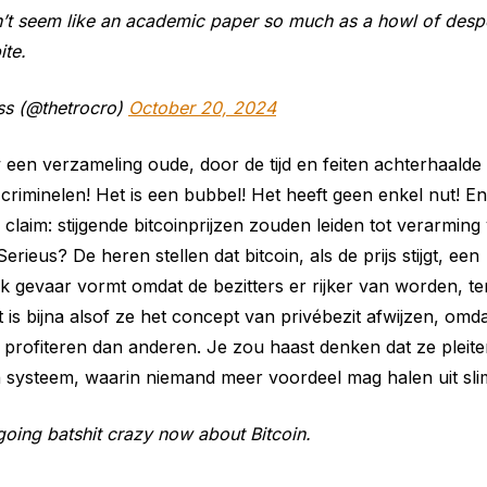
n’t seem like an academic paper so much as a howl of despe
ite.
ss (@thetrocro)
October 20, 2024
 een verzameling oude, door de tijd en feiten achterhaald
r criminelen! Het is een bubbel! Het heeft geen enkel nut! 
claim: stijgende bitcoinprijzen zouden leiden tot verarming
erieus? De heren stellen dat bitcoin, als de prijs stijgt, een
k gevaar vormt omdat de bezitters er rijker van worden, ter
Het is bijna alsof ze het concept van privébezit afwijzen, o
profiteren dan anderen. Je zou haast denken dat ze pleit
systeem, waarin niemand meer voordeel mag halen uit slim
going batshit crazy now about Bitcoin.