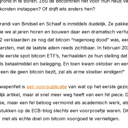
grond in te boren. Zou de bitcointrein net voor hun neus ve
konden instappen? Of drijft iets anders hen?
ndi van Bindseil en Schaaf is inmiddels duidelijk. Ze pakk
ie we al jaren horen en bouwen daar een dramatisch verh
 verklaarden ze nog dat bitcoin “nagenoeg dood” was, ee
arsten, met de laatste adem reeds zichtbaar. In februari 20
e eerste spot bitcoin ETF’s, herhaalden ze hun stelling dat 
als betaalmiddel en belegging. En toen kwam oktober en ee
reen die geen bitcoin bezit, zal als arme sloeber eindigen!”
wapenfeit is
een voorpublicatie
van wat op het eerste gezich
jk artikel, maar al snel meer weg heeft van een hit piece. D
yse, maar een fel betoog vermomd als academisch werk, al
stukken op de ECB-blog slechts een voorproefje waren. Dit
et als echte doel om bitcoin voorgoed te vernietigen.