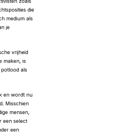
tivisten zoals
htsposities die
sch medium als
an je
sche vrijheid
e maken, is
potlood als
ak en wordt nu
d. Misschien
ndige mensen,
r een select
nder een