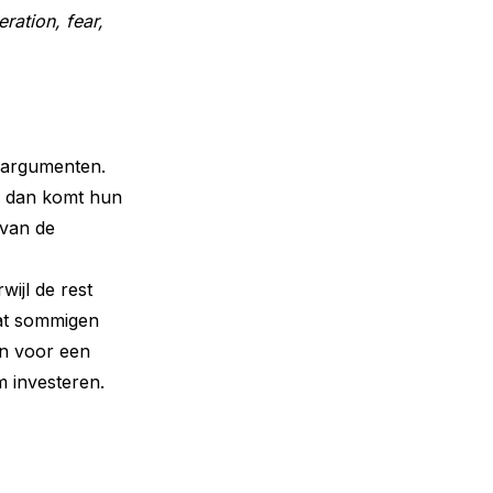
ration, fear,
e argumenten.
En dan komt hun
 van de
wijl de rest
mdat sommigen
en voor een
 investeren.