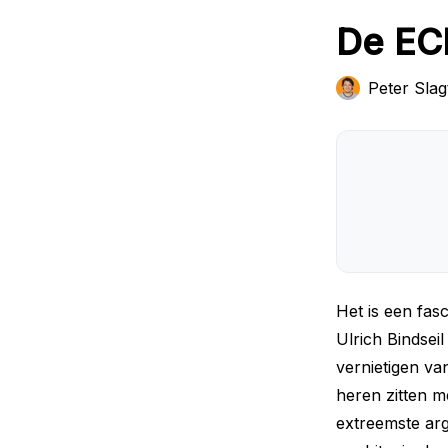
De EC
Peter Slag
Het is een fa
Ulrich Bindsei
vernietigen va
heren zitten m
extreemste ar