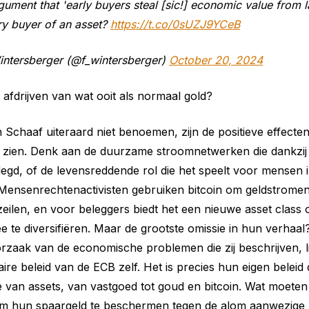
argument that 'early buyers steal [sic!] economic value from 
ry buyer of an asset?
https://t.co/0sUZJ9YCeB
ntersberger (@f_wintersberger)
October 20, 2024
 afdrijven van wat ooit als normaal gold?
 Schaaf uiteraard niet benoemen, zijn de positieve effecten 
t zien. Denk aan de duurzame stroomnetwerken die dankzij 
gd, of de levensreddende rol die het speelt voor mensen 
 Mensenrechtenactivisten gebruiken bitcoin om geldstromen 
eilen, en voor beleggers biedt het een nieuwe asset class
ee te diversifiëren. Maar de grootste omissie in hun verhaa
rzaak van de economische problemen die zij beschrijven, lig
ire beleid van de ECB zelf. Het is precies hun eigen beleid
ie van assets, van vastgoed tot goud en bitcoin. Wat moet
m hun spaargeld te beschermen tegen de alom aanwezige