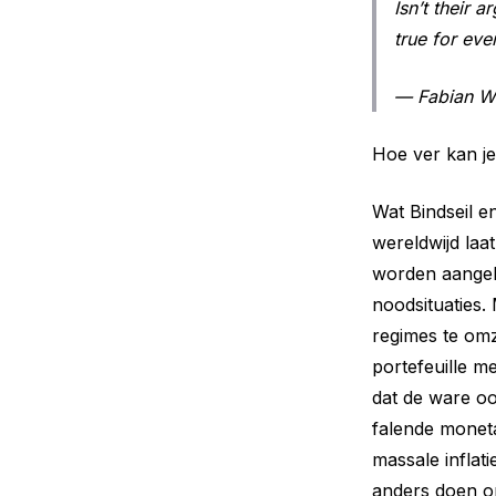
Isn’t their 
true for eve
— Fabian Wi
Hoe ver kan je
Wat Bindseil en
wereldwijd laa
worden aangele
noodsituaties.
regimes te omz
portefeuille m
dat de ware oo
falende moneta
massale inflat
anders doen o