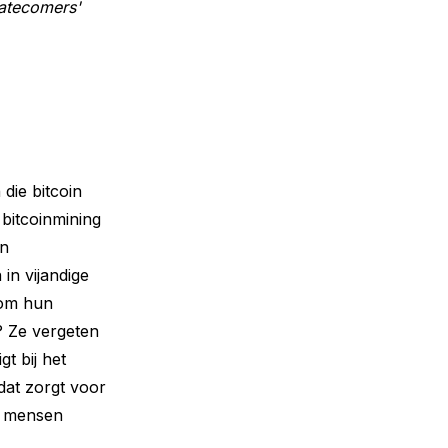
latecomers'
die bitcoin
bitcoinmining
in
in vijandige
 om hun
l? Ze vergeten
t bij het
 dat zorgt voor
en mensen