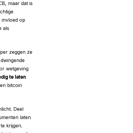
CB, maar dat is
chtige
 invloed op
 als
paper zeggen ze
ze dwingende
oor wetgeving
edig te laten
len bitcoin
licht. Deel
gumenten laten
e krijgen.