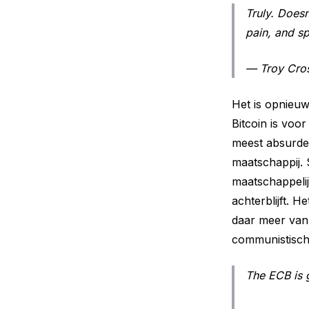
Truly. Does
pain, and sp
— Troy Cro
Het is opnieuw
Bitcoin is voo
meest absurde 
maatschappij. S
maatschappelij
achterblijft. 
daar meer van 
communistisch 
The ECB is 