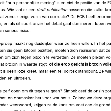
 dit “hun persoonlijke mening” is en niet de positie van de E
us. Wie laat er een
draft publication
passeren die zulke kra
vat zonder enige vorm van correctie? De ECB heeft enorme
 en als dit soort onzin het debat gaat domineren, lopen we
n serieus risico.
oproep maakt nog duidelijker waar ze heen willen. In het 
ensen die geen bitcoin bezitten, moeten zich realiseren dat 
 om zich tegen bitcoin te verzetten. Ze moeten pleiten v
t bitcoin in waarde stijgt,
of die erop gericht is bitcoin voll
Dit is geen loze kreet, maar een fel politiek standpunt. Ze wil
eden en uitroeien.
zelf doen om dit tegen te gaan? Simpel: geef de onzin zon
het, en ontmasker het voor wat het is. Zolang we deze ar
der weerwoord, krijgen ze de kans om voet aan de grond t