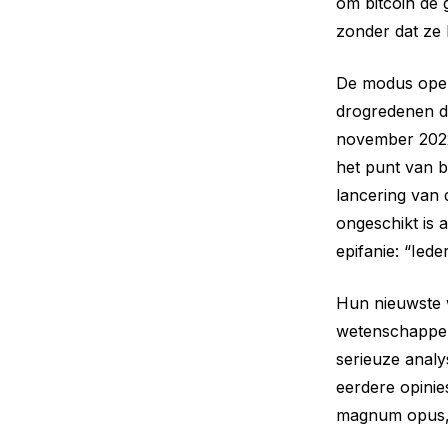
om bitcoin de 
zonder dat ze 
De modus opera
drogredenen d
november 2022
het punt van b
lancering van d
ongeschikt is 
epifanie: “Iede
Hun nieuwste 
wetenschappeli
serieuze anal
eerdere opinie
magnum opus, m