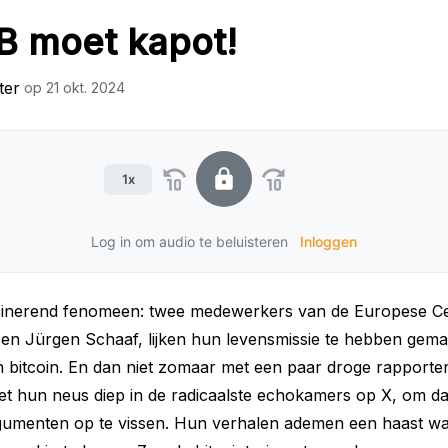
B moet kapot!
ter
op
21 okt. 2024
1x
Log in om audio te beluisteren
Inloggen
scinerend fenomeen: twee medewerkers van de Europese Ce
l en Jürgen Schaaf, lijken hun levensmissie te hebben gema
n bitcoin. En dan niet zomaar met een paar droge rapporte
et hun neus diep in de radicaalste echokamers op X, om d
gumenten op te vissen. Hun verhalen ademen een haast w