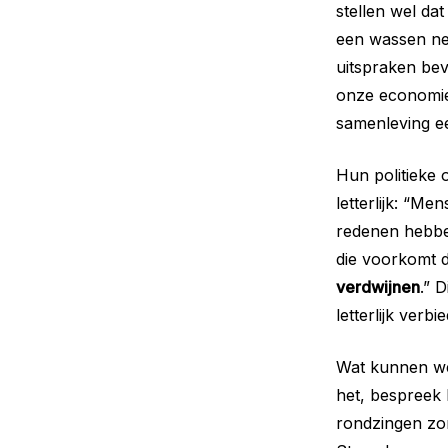
stellen wel dat
een wassen ne
uitspraken be
onze economie,
samenleving ee
Hun politieke 
letterlijk: “M
redenen hebben
die voorkomt da
verdwijnen
.” 
letterlijk verbi
Wat kunnen we 
het, bespreek 
rondzingen zon