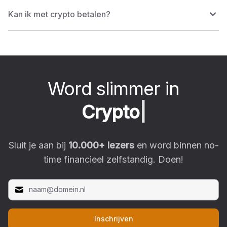
Kan ik met crypto betalen?
Word slimmer in
C
r
y
p
t
o
|
Sluit je aan bij
10.000
+ lezers
en word binnen no-
time financieel zelfstandig. Doen!
Inschrijven