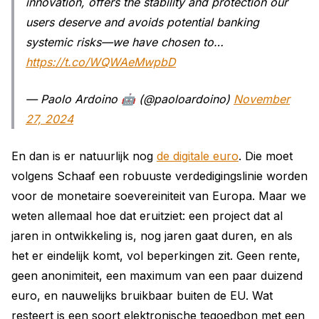
innovation, offers the stability and protection our
users deserve and avoids potential banking
systemic risks—we have chosen to…
https://t.co/WQWAeMwpbD
— Paolo Ardoino 🤖 (@paoloardoino)
November
27, 2024
En dan is er natuurlijk nog
de digitale euro
. Die moet
volgens Schaaf een robuuste verdedigingslinie worden
voor de monetaire soevereiniteit van Europa. Maar we
weten allemaal hoe dat eruitziet: een project dat al
jaren in ontwikkeling is, nog jaren gaat duren, en als
het er eindelijk komt, vol beperkingen zit. Geen rente,
geen anonimiteit, een maximum van een paar duizend
euro, en nauwelijks bruikbaar buiten de EU. Wat
resteert is een soort elektronische tegoedbon met een