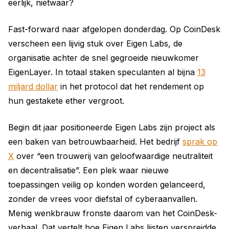
eerlijk, nietwaar?
Fast-forward naar afgelopen donderdag. Op CoinDesk
verscheen een lijvig stuk over Eigen Labs, de
organisatie achter de snel gegroeide nieuwkomer
EigenLayer. In totaal staken speculanten al bijna
13
miljard dollar
in het protocol dat het rendement op
hun gestakete ether vergroot.
Begin dit jaar positioneerde Eigen Labs zijn project als
een baken van betrouwbaarheid. Het bedrijf
sprak op
X
over “een trouwerij van geloofwaardige neutraliteit
en decentralisatie”. Een plek waar nieuwe
toepassingen veilig op konden worden gelanceerd,
zonder de vrees voor diefstal of cyberaanvallen.
Menig wenkbrauw fronste daarom van het CoinDesk-
verhaal. Dat vertelt hoe Eigen Labs lijsten verspreidde