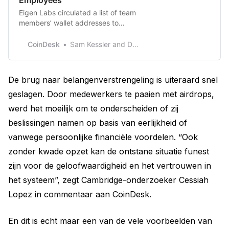
Employees
Eigen Labs circulated a list of team
members’ wallet addresses to
EigenLayer ecosystem projects that
were preparing to issue tokens.
CoinDesk
Sam Kessler and Danny Nelson
Some teams asked for it. At least
one didn’t.
De brug naar belangenverstrengeling is uiteraard snel
geslagen. Door medewerkers te paaien met airdrops,
werd het moeilijk om te onderscheiden of zij
beslissingen namen op basis van eerlijkheid of
vanwege persoonlijke financiële voordelen. “Ook
zonder kwade opzet kan de ontstane situatie funest
zijn voor de geloofwaardigheid en het vertrouwen in
het systeem”, zegt Cambridge-onderzoeker Cessiah
Lopez in commentaar aan CoinDesk.
En dit is echt maar een van de vele voorbeelden van