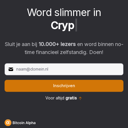
Word slimmer in
C
r
y
p
t
o
|
Sluit je aan bij
10.000
+ lezers
en word binnen no-
time financieel zelfstandig. Doen!
Inschrijven
Voor altijd
gratis