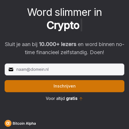
Word slimmer in
C
r
y
p
t
o
|
Sluit je aan bij
10.000
+ lezers
en word binnen no-
time financieel zelfstandig. Doen!
Inschrijven
Voor altijd
gratis