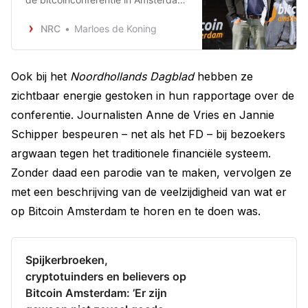
zijn programmeurs de halfgoden,
met eenzaam aan de top Adam
NRC
Marloes de Koning
Back, een van de bedenkers van de
technologie achter de cryptomunt.
„Door het huidige economische
Ook bij het
Noordhollands Dagblad
hebben ze
klimaat gaan mensen naar
zichtbaar energie gestoken in hun rapportage over de
alternatieven kijken.”
conferentie. Journalisten Anne de Vries en Jannie
Schipper bespeuren – net als het FD – bij bezoekers
argwaan tegen het traditionele financiële systeem.
Zonder daad een parodie van te maken, vervolgen ze
met een beschrijving van de veelzijdigheid van wat er
op Bitcoin Amsterdam te horen en te doen was.
Spijkerbroeken,
cryptotuinders en believers op
Bitcoin Amsterdam: ’Er zijn