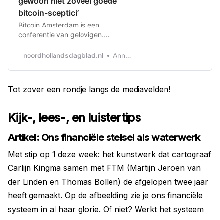
gewoon niet zoveel goede
bitcoin-sceptici’
Bitcoin Amsterdam is een
conferentie van gelovigen.
Ondernemers uit de Beemster,
activisten uit Wassenaar en
noordhollandsdagblad.nl
Anne de Vries en Jannie Schipper
bankiers uit Leiden zijn het in
Amsterdam over één ding eens: het
financiële systeem heeft gefaald,
Tot zover een rondje langs de mediavelden!
het moet en zal veranderen.
Kijk-, lees-, en luistertips
Artikel: Ons financiële stelsel als waterwerk
Met stip op 1 deze week: het kunstwerk dat cartograaf
Carlijn Kingma samen met FTM (Martijn Jeroen van
der Linden en Thomas Bollen) de afgelopen twee jaar
heeft gemaakt. Op de afbeelding zie je ons financiële
systeem in al haar glorie. Of niet? Werkt het systeem