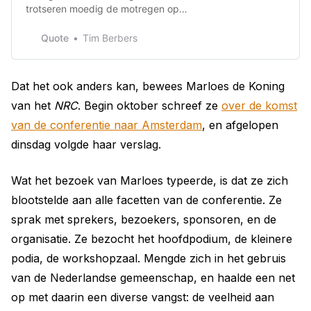
trotseren moedig de motregen op
Bitcoin Amsterdam en blijven
geloven: ‘Als ie straks weer gaat
Quote
Tim Berbers
klimmen, wordt het niet normaal.’
Dat het ook anders kan, bewees Marloes de Koning
van het
NRC
. Begin oktober schreef ze
over de komst
van de conferentie naar Amsterdam
, en afgelopen
dinsdag volgde haar verslag.
Wat het bezoek van Marloes typeerde, is dat ze zich
blootstelde aan alle facetten van de conferentie. Ze
sprak met sprekers, bezoekers, sponsoren, en de
organisatie. Ze bezocht het hoofdpodium, de kleinere
podia, de workshopzaal. Mengde zich in het gebruis
van de Nederlandse gemeenschap, en haalde een net
op met daarin een diverse vangst: de veelheid aan