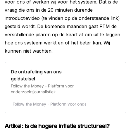
voor ons of werken wij voor het systeem. Dat is de
vraag die ons in de 20 minuten durende
introductievideo (te vinden op de onderstaande link)
gesteld wordt. De komende maanden gaat FTM de
verschillende pilaren op de kaart af om uit te leggen
hoe ons systeem werkt en of het beter kan. Wij
kunnen niet wachten.
De ontrafeling van ons
geldstelsel
Follow the Money - Platform voor
onderzoeksjournalistiek
Follow the Money - Platform voor onderzoeksjournalistiek
p
Artikel: Is de hogere inflatie structureel?