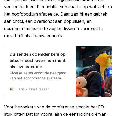
verslag te doen. Pim richtte zich daarbij op wat zich op
het hoofdpodium afspeelde. Daar zag hij een gebrek
aan critici, een overschot aan populisten, en
duizenden mensen die applaudisseren voor wat hij
omschrijft als doemscenario’s.
Duizenden doemdenkers op
bitcoinfeest loven hun munt
als levensredder
Diverse keren wordt de neergang
van het economische systeem
voorspeld, op de eerste grote
Europese bitcoinconferentie. ‘Zeg
FD.nl
Pim Brasser
de mensen van wie je houdt dat ze
bitcoins moeten kopen.’
Voor bezoekers van de conferentie smaakt het FD-
stuk bitter. Dat ligt vooral aan de eenzijdigheid ervan,