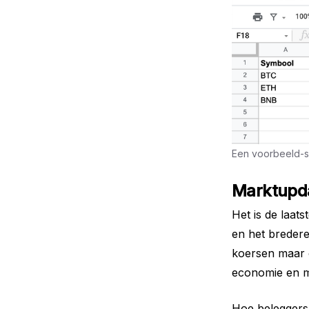
Een voorbeeld-sp
Marktupd
Het is de laats
en het bredere
koersen maar o
economie en m
Hoe beleggers 