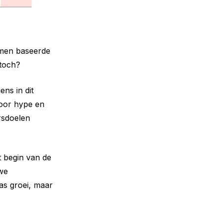
 men baseerde
 toch?
ns in dit
door hype en
rsdoelen
t begin van de
we
was groei, maar