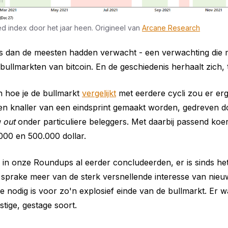
d index door het jaar heen. Origineel van 
Arcane Research
s dan de meesten hadden verwacht - een verwachting die
bullmarkten van bitcoin. En de geschiedenis herhaalt zich,
n hoe je de bullmarkt
vergelijkt
met eerdere cycli zou er erge
een knaller van een eindsprint gemaakt worden, gedreven 
g out
onder particuliere beleggers. Met daarbij passend koe
000 en 500.000 dollar.
in onze Roundups al eerder concludeerden, er is sinds he
sprake meer van de sterk versnellende interesse van nieu
die nodig is voor zo'n explosief einde van de bullmarkt. Er 
stige, gestage soort.