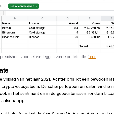
readsheet voor het vastleggen van je portefeuille (
bron
)
ate
te vrijdag van het jaar 2021. Achter ons ligt een bewogen ja
 crypto-ecosysteem. De scherpe toppen en dalen vind je nie
ok in het sentiment en in de gebeurtenissen rondom bitcoi
aatschappij.
dat beleefden laat de
fear & greed index
mooi zien. In de g