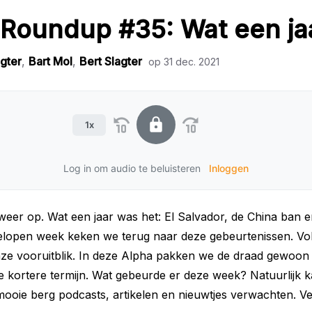
Roundup #35: Wat een jaa
agter
,
Bart Mol
,
Bert Slagter
op
31 dec. 2021
1x
Log in om audio te beluisteren
Inloggen
r weer op. Wat een jaar was het: El Salvador, de China ban e
elopen week keken we terug naar deze gebeurtenissen. V
 onze vooruitblik. In deze Alpha pakken we de draad gewoo
e kortere termijn. Wat gebeurde er deze week? Natuurlijk k
 mooie berg podcasts, artikelen en nieuwtjes verwachten. Vee