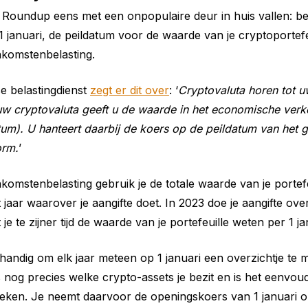
Roundup eens met een onpopulaire deur in huis vallen: bel
1 januari, de peildatum voor de waarde van je cryptoportefe
nkomstenbelasting.
e belastingdienst
zegt er dit over
: ‘
Cryptovaluta horen tot u
uw cryptovaluta geeft u de waarde in het economische verk
atum). U hanteert daarbij de koers op de peildatum van het 
orm.
’
inkomstenbelasting gebruik je de totale waarde van je portef
t jaar waarover je aangifte doet. In 2023 doe je aangifte ov
e te zijner tijd de waarde van je portefeuille weten per 1 ja
handig om elk jaar meteen op 1 januari een overzichtje te
 nog precies welke crypto-assets je bezit en is het eenvou
eken. Je neemt daarvoor de openingskoers van 1 januari o