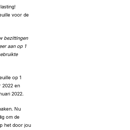
asting!
uille voor de
w bezittingen
eer aan op 1
gebruikte
euille op 1
er 2022 en
nuari 2022.
 maken. Nu
dig om de
p het door jou