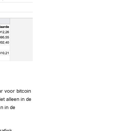
ar voor bitcoin
t alleen in de
n in de
rafiek