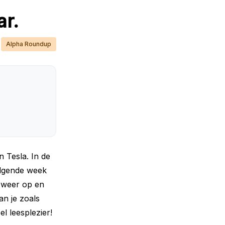
r.
Alpha Roundup
n Tesla. In de
olgende week
n weer op en
an je zoals
l leesplezier!