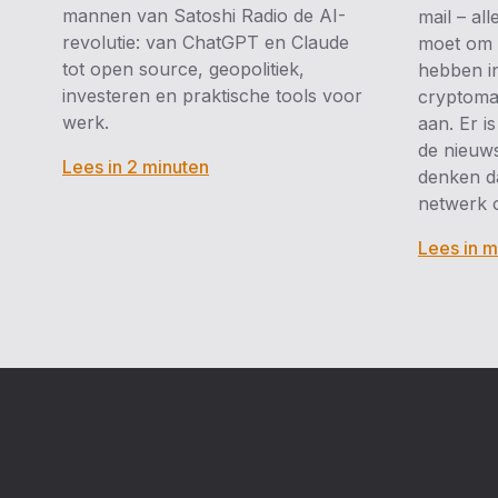
mannen van Satoshi Radio de AI-
mail – al
revolutie: van ChatGPT en Claude
moet om 
tot open source, geopolitiek,
hebben in
investeren en praktische tools voor
cryptomar
werk.
aan. Er i
de nieuws
Lees in 2 minuten
denken da
netwerk 
Lees in m