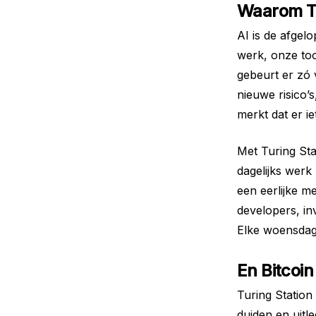
Waarom Tu
AI is de afgelo
werk, onze too
gebeurt er zó 
nieuwe risico’
merkt dat er ie
Met Turing Sta
dagelijks werk
een eerlijke m
developers, in
Elke woensdag 
En Bitcoin
Turing Station
duiden en uitl