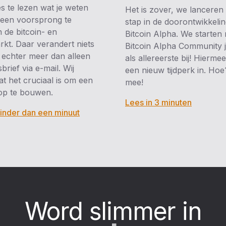
les te lezen wat je weten
Het is zover, we lanceren
een voorsprong te
stap in de doorontwikkeli
 de bitcoin- en
Bitcoin Alpha. We starten
kt. Daar verandert niets
Bitcoin Alpha Community ji
s echter meer dan alleen
als allereerste bij! Hierm
brief via e-mail. Wij
een nieuw tijdperk in. Hoe
t het cruciaal is om een
mee!
op te bouwen.
Lees in 3 minuten
inder dan een minuut
Word slimmer in