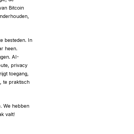
van Bitcoin
 onderhouden,
te besteden. In
ar heen.
gen. AI-
ute, privacy
ijgt toegang,
, te praktisch
ie. We hebben
k valt!