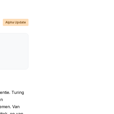
Alpha Update
entie. Turing
en
lemen. Van
tiek, en van