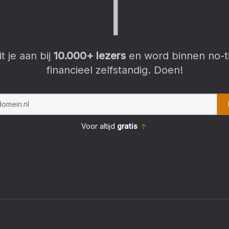
C
r
y
p
|
it je aan bij
10.000
+ lezers
en word binnen no-t
financieel zelfstandig. Doen!
Voor altijd
gratis