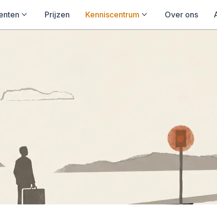
enten
Prijzen
Kenniscentrum
Over ons