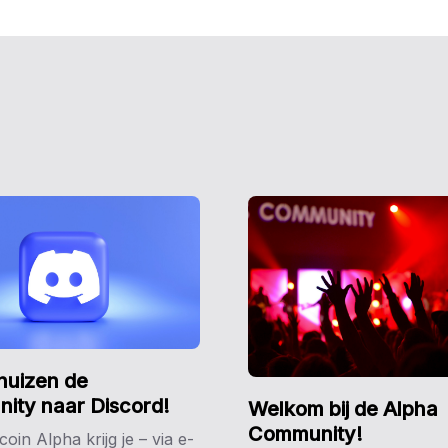
huizen de
ity naar Discord!
Welkom bij de Alpha
Community!
coin Alpha krijg je – via e-