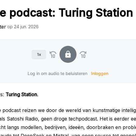
 podcast: Turing Station
ter
op
24 jun. 2026
1x
Log in om audio te beluisteren
Inloggen
ws:
Turing Station
.
 podcast reizen we door de wereld van kunstmatige intellig
t als Satoshi Radio, geen droge techpodcast. Het is eerder e
ht langs modellen, bedrijven, ideeën, doorbraken en prob
ude tot DeepSeek en Mistral, van open source tot geopoli