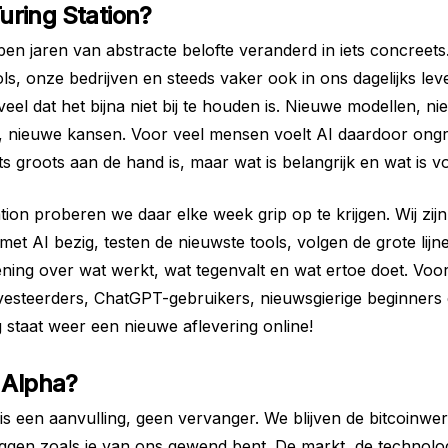
ring Station?
pen jaren van abstracte belofte veranderd in iets concreets.
ls, onze bedrijven en steeds vaker ook in ons dagelijks leve
veel dat het bijna niet bij te houden is. Nieuwe modellen, n
s, nieuwe kansen. Voor veel mensen voelt AI daardoor ongr
ts groots aan de hand is, maar wat is belangrijk en wat is v
tion proberen we daar elke week grip op te krijgen. Wij zijn
 met AI bezig, testen de nieuwste tools, volgen de grote lij
ening over wat werkt, wat tegenvalt en wat ertoe doet. Voor
vesteerders, ChatGPT-gebruikers, nieuwsgierige beginners e
staat weer een nieuwe aflevering online!
 Alpha?
 is een aanvulling, geen vervanger. We blijven de bitcoinwer
eggen zoals je van ons gewend bent. De markt, de technolog