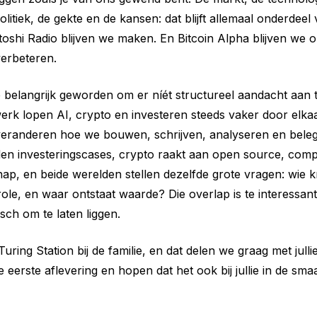
olitiek, de gekte en de kansen: dat blijft allemaal onderdeel 
oshi Radio blijven we maken. En Bitcoin Alpha blijven we
verbeteren.
 te belangrijk geworden om er níét structureel aandacht aan 
werk lopen AI, crypto en investeren steeds vaker door elka
veranderen hoe we bouwen, schrijven, analyseren en beleg
en investeringscases, crypto raakt aan open source, comp
ap, en beide werelden stellen dezelfde grote vragen: wie kr
role, en waar ontstaat waarde? Die overlap is te interessant
sch om te laten liggen.
ring Station bij de familie, en dat delen we graag met jull
eerste aflevering en hopen dat het ook bij jullie in de smaa