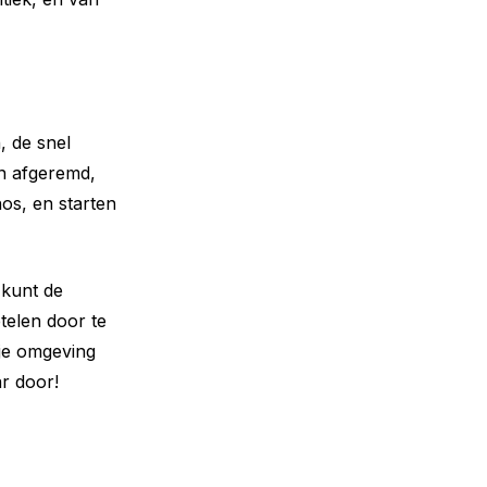
 de snel
en afgeremd,
os, en starten
 kunt de
etelen door te
 je omgeving
ar door!