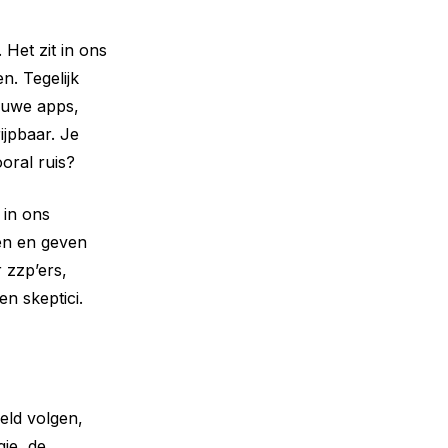
 Het zit in ons
n. Tegelijk
ieuwe apps,
ijpbaar. Je
ooral ruis?
 in ons
nen en geven
 zzp’ers,
n skeptici.
eld volgen,
ie, de