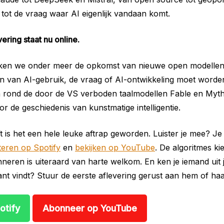
s tot de vraag waar AI eigenlijk vandaan komt.
ering staat nu online.
ken we onder meer de opkomst van nieuwe open modellen,
en van AI-gebruik, de vraag of AI-ontwikkeling moet word
n rond de door de VS verboden taalmodellen Fable en Myth
or de geschiedenis van kunstmatige intelligentie.
t is het een hele leuke aftrap geworden. Luister je mee? Je
teren op Spotify
en
bekijken op YouTube
. De algoritmes ki
neren is uiteraard van harte welkom. En ken je iemand uit
sant vindt? Stuur de eerste aflevering gerust aan hem of ha
otify
Abonneer op YouTube