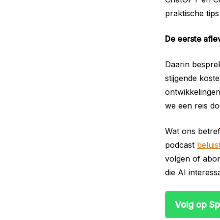
praktische tip
De eerste aflev
Daarin bespre
stijgende kost
ontwikkelinge
we een reis do
Wat ons betref
podcast
beluis
volgen of abon
die AI interes
Volg op Sp