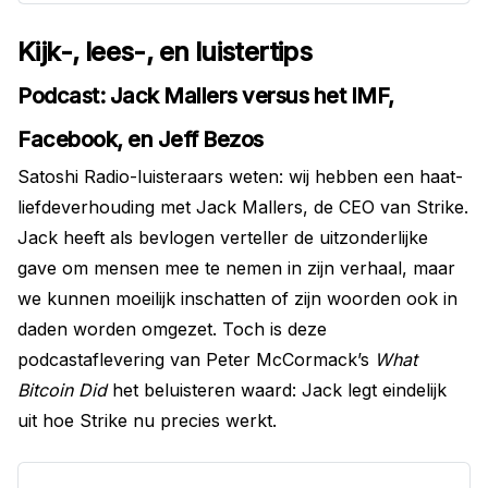
Mahir Alkaya, SP-kamerlid, auteur
van het boek ‘Van wie wordt ons
Kijk-, lees-, en luistertips
geld?’ en pleiter voor
democratisering van een digitale
Podcast: Jack Mallers versus het IMF,
munt. Kijk hier he…
Facebook, en Jeff Bezos
Satoshi Radio-luisteraars weten: wij hebben een haat-
liefdeverhouding met Jack Mallers, de CEO van Strike.
Jack heeft als bevlogen verteller de uitzonderlijke
gave om mensen mee te nemen in zijn verhaal, maar
we kunnen moeilijk inschatten of zijn woorden ook in
daden worden omgezet. Toch is deze
podcastaflevering van Peter McCormack’s
What
Bitcoin Did
het beluisteren waard: Jack legt eindelijk
uit hoe Strike nu precies werkt.