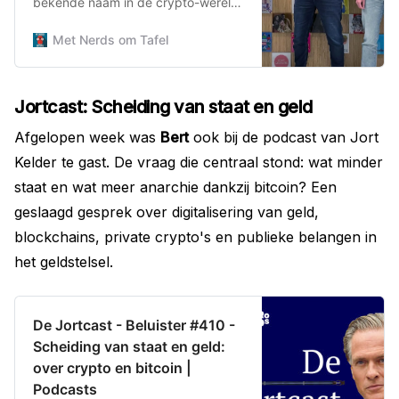
bekende naam in de crypto-wereld.
Hij is mede-auteur van het boek
‘ons geld is stuk’, analyst bij Bitcoin
Met Nerds om Tafel
Alpha, schrijver bij Lekker
Cryptisch en host bij Satoshi
Radio en […]
Jortcast: Scheiding van staat en geld
Afgelopen week was
Bert
ook bij de podcast van Jort
Kelder te gast. De vraag die centraal stond: wat minder
staat en wat meer anarchie dankzij bitcoin? Een
geslaagd gesprek over digitalisering van geld,
blockchains, private crypto's en publieke belangen in
het geldstelsel.
De Jortcast - Beluister #410 -
Scheiding van staat en geld:
over crypto en bitcoin |
Podcasts