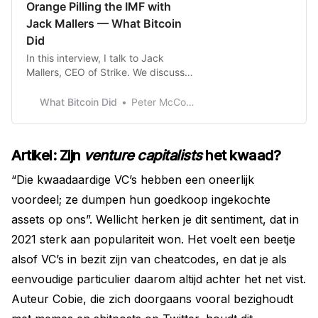
Orange Pilling the IMF with
Jack Mallers — What Bitcoin
Did
In this interview, I talk to Jack
Mallers, CEO of Strike. We discuss
his interactions with the IMF,
Facebook, Jeff Bezos, and
What Bitcoin Did
Peter McCormack
Argentina, and the global
implications of the Bitcoin network.
Artikel: Zijn
venture capitalists
het kwaad?
“Die kwaadaardige VC’s hebben een oneerlijk
voordeel; ze dumpen hun goedkoop ingekochte
assets op ons”. Wellicht herken je dit sentiment, dat in
2021 sterk aan populariteit won. Het voelt een beetje
alsof VC’s in bezit zijn van cheatcodes, en dat je als
eenvoudige particulier daarom altijd achter het net vist.
Auteur Cobie, die zich doorgaans vooral bezighoudt