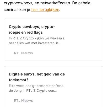
cryptocowboys, en netwerkeffecten. De gehele
seminar kan je
hier terugkijken
.
Crypto cowboys, crypto-
roepie en red flags
In RTL Z Crypto kijken we wekelijks
naar alles wat met investeren in
crypto’s te maken heeft. Is het iets
waar je als langetermijnbelegger
RTL Nieuws
naar moet kijken, is het een
onmisbare technologie voor de
toekomst of is het vooral een gokje?
De drie experts van deze week
Digitale euro’s, het geld van de
delen hun ideeën en gaan in op de
toekomst?
a…
Elke week nodigt presentator Rens
de Jong in RTL Z Crypto een
speciale gast uit om het over de
wereld van crypto’s te hebben.
RTL Nieuws
Deze week gaat hij in gesprek met