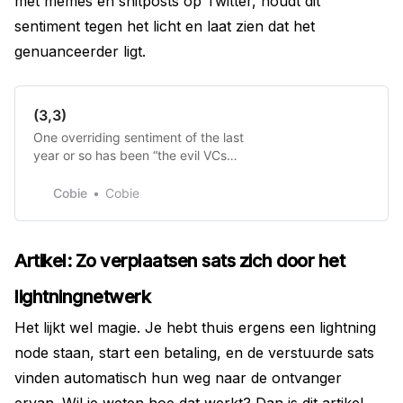
met memes en shitposts op Twitter, houdt dit
sentiment tegen het licht en laat zien dat het
genuanceerder ligt.
(3,3)
One overriding sentiment of the last
year or so has been “the evil VCs
have an unfair advantage, they are
dumping on us”. Such sentiment
Cobie
Cobie
became popular enough that it
became an effective marketing and
community building tool for crypto
Artikel: Zo verplaatsen sats zich door het
projects. You can hardly blame
retail investors for resonating w…
lightningnetwerk
Het lijkt wel magie. Je hebt thuis ergens een lightning
node staan, start een betaling, en de verstuurde sats
vinden automatisch hun weg naar de ontvanger
ervan. Wil je weten hoe dat werkt? Dan is dit artikel