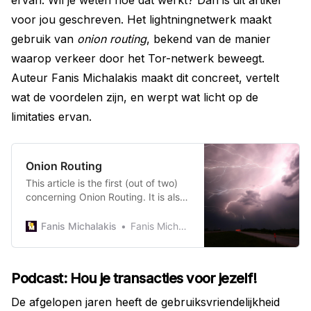
voor jou geschreven. Het lightningnetwerk maakt
gebruik van
onion routing
, bekend van de manier
waarop verkeer door het Tor-netwerk beweegt.
Auteur Fanis Michalakis maakt dit concreet, vertelt
wat de voordelen zijn, en werpt wat licht op de
limitaties ervan.
Onion Routing
This article is the first (out of two)
concerning Onion Routing. It is also
the first of the Routing Series,
where I’ll try to cover in depth how
Fanis Michalakis
Fanis Michalakis
routing works in the Lightning
Network, and how it could work
differently (ever heard this story
Podcast: Hou je transacties voor jezelf!
about an ant jumping on a
trampoline?). This article is a…
De afgelopen jaren heeft de gebruiksvriendelijkheid