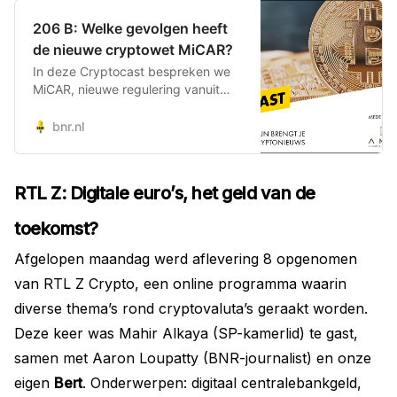
206 B: Welke gevolgen heeft
de nieuwe cryptowet MiCAR?
In deze Cryptocast bespreken we
MiCAR, nieuwe regulering vanuit
Europa voor de cryptowereld.
Teunis Brosens, hoofdeconoom
bnr.nl
digital finance & regulation bij ING,
weet alles van MiCAR. De nieuwe
afspraken richten zich op veel
RTL Z: Digitale euro’s, het geld van de
aspecten van de cryptowereld,
bijvoorbeeld de aanbieders van
toekomst?
assets, maar ook…
Afgelopen maandag werd aflevering 8 opgenomen
van RTL Z Crypto, een online programma waarin
diverse thema’s rond cryptovaluta’s geraakt worden.
Deze keer was Mahir Alkaya (SP-kamerlid) te gast,
samen met Aaron Loupatty (BNR-journalist) en onze
eigen
Bert
. Onderwerpen: digitaal centralebankgeld,