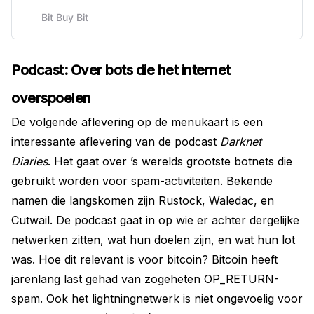
privacy and why avoiding KYC and
using the tools available to preserve
Bit Buy Bit
our privacy matters. Keep your
transactions private, your identity
masked, and your funds secure.
Podcast: Over bots die het internet
overspoelen
De volgende aflevering op de menukaart is een
interessante aflevering van de podcast
Darknet
Diaries
. Het gaat over ’s werelds grootste botnets die
gebruikt worden voor spam-activiteiten. Bekende
namen die langskomen zijn Rustock, Waledac, en
Cutwail. De podcast gaat in op wie er achter dergelijke
netwerken zitten, wat hun doelen zijn, en wat hun lot
was. Hoe dit relevant is voor bitcoin? Bitcoin heeft
jarenlang last gehad van zogeheten OP_RETURN-
spam. Ook het lightningnetwerk is niet ongevoelig voor