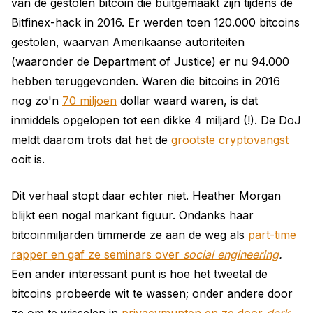
van de gestolen bitcoin die buitgemaakt zijn tijdens de
Bitfinex-hack in 2016. Er werden toen 120.000 bitcoins
gestolen, waarvan Amerikaanse autoriteiten
(waaronder de Department of Justice) er nu 94.000
hebben teruggevonden. Waren die bitcoins in 2016
nog zo'n
70 miljoen
dollar waard waren, is dat
inmiddels opgelopen tot een dikke 4 miljard (!). De DoJ
meldt daarom trots dat het de
grootste cryptovangst
ooit is.
Dit verhaal stopt daar echter niet. Heather Morgan
blijkt een nogal markant figuur. Ondanks haar
bitcoinmiljarden timmerde ze aan de weg als
part-time
rapper en gaf ze seminars over
social engineering
.
Een ander interessant punt is hoe het tweetal de
bitcoins probeerde wit te wassen; onder andere door
ze om te wisselen in
privacymunten en ze door
dark