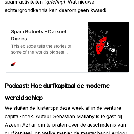
spam-activiteiten (
griefing
). Wat nieuwe
achtergrondkennis kan daarom geen kwaad!
Spam Botnets – Darknet
Diaries
This episode tells the stories of
some of the worlds biggest
spamming botnets. We’ll talk about
the botnets Rustock, Waledac, and
Cutwail. We’ll discover who was
behind them, what their objectives
were and what their fate was.
Podcast: Hoe durfkapitaal de moderne
wereld schiep
We sluiten de luistertips deze week af in de venture
capital-hoek. Auteur Sebastian Mallaby is te gast bij
Azeem Azhar om te praten over de geschiedenis van
durfkapitaal, op welke manier de maatschappij erdoor