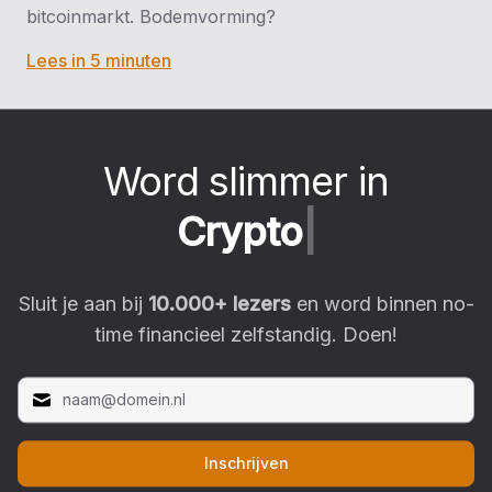
bitcoinmarkt. Bodemvorming?
Lees in 5 minuten
Word slimmer in
C
r
y
p
t
o
|
Sluit je aan bij
10.000
+ lezers
en word binnen no-
time financieel zelfstandig. Doen!
Inschrijven