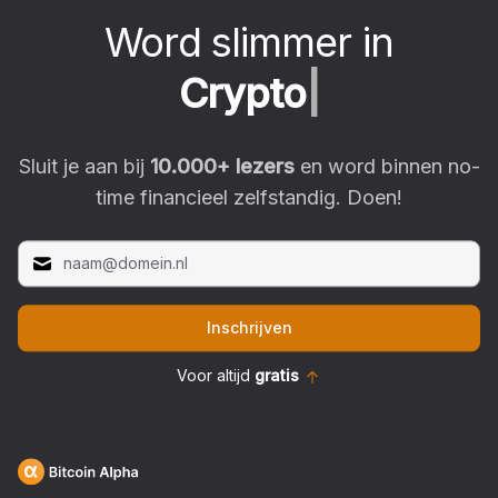
Word slimmer in
C
r
y
p
t
o
|
Sluit je aan bij
10.000
+ lezers
en word binnen no-
time financieel zelfstandig. Doen!
Inschrijven
Voor altijd
gratis