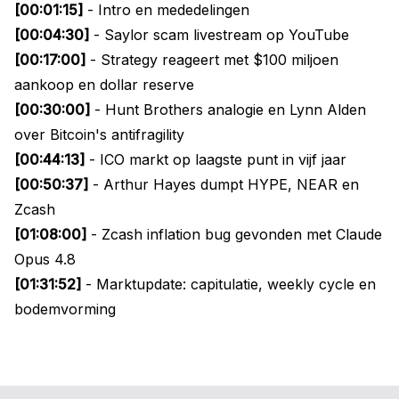
[00:01:15]
- Intro en mededelingen
[00:04:30]
- Saylor scam livestream op YouTube
[00:17:00]
- Strategy reageert met $100 miljoen
aankoop en dollar reserve
[00:30:00]
- Hunt Brothers analogie en Lynn Alden
over Bitcoin's antifragility
[00:44:13]
- ICO markt op laagste punt in vijf jaar
[00:50:37]
- Arthur Hayes dumpt HYPE, NEAR en
Zcash
[01:08:00]
- Zcash inflation bug gevonden met Claude
Opus 4.8
[01:31:52]
- Marktupdate: capitulatie, weekly cycle en
bodemvorming