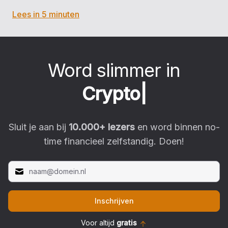
Lees in 5 minuten
Word slimmer in
C
r
y
p
t
o
|
Sluit je aan bij
10.000
+ lezers
en word binnen no-
time financieel zelfstandig. Doen!
Inschrijven
Voor altijd
gratis