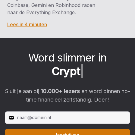
Coinbase, Gemini en Robinhood racen
naar de Everything Exchange.
Lees in 4 minuten
Word slimmer in
C
r
y
p
t
o
|
Sluit je aan bij
10.000
+ lezers
en word binnen no-
time financieel zelfstandig. Doen!
Inschrijven