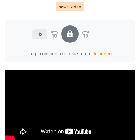
news-video
1x
Log in om audio te beluisteren
Inloggen