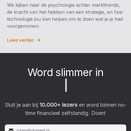
We kijken naar de psychologie achter markttrends,
de kracht van het hebben van een strategie, en hoe
technologie jou kan helpen om te doen wat je je had
voorgenomen.
Lees verder
Word slimmer in
C
r
|
Sluit je aan bij
10.000
+ lezers
en word binnen no-
time financieel zelfstandig. Doen!