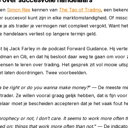
len
Simon Ree
kennen van
The Tao of Trading
, een beken
der succesvol kunt zijn in elke marktomstandigheid. Of miss
 je als trader je vermogen niet compleet vergokt. Want het
e handelaars verliest op langere termijn geld.
t bij Jack Farley in de podcast Forward Guidance. Hij vertel
ldman en Citi, en dat hij besloot daar weg te gaan om voor z
nsen te leren over trading. Het gesprek zit vol mooie uitsp
et laten doordringen. Twee voorbeelden.
 be right or do you wanna make money?
” — De meeste me
trader. Ze willen vooral graag gelijk hebben, dat is fijn voo
laar moet je bescheiden accepteren dat je het vaak fout he
g prophecy or not, I don’t care. It seems to work more often 
ed on: things that work more often than not.
” — De indicato