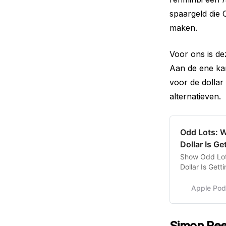
spaargeld die 
maken.
Voor ons is de
Aan de ene kant
voor de dollar 
alternatieven.
‎Odd Lots: 
Dollar Is G
‎Show Odd Lo
Dollar Is Gett
Apple Pod
Simon Ree