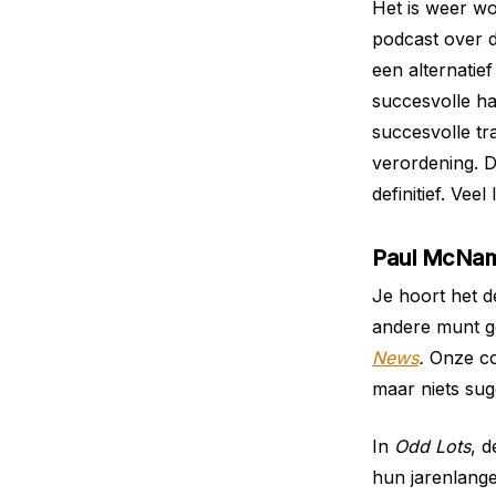
Het is weer wo
podcast over d
een alternatie
succesvolle ha
succesvolle tr
verordening. 
definitief. Veel
Paul McNama
Je hoort het d
andere munt g
News
.
Onze co
maar niets sug
In
Odd Lots
, 
hun jarenlange 