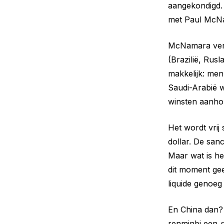
aangekondigd. 
met Paul McNa
McNamara vert
(Brazilië, Rusl
makkelijk: men
Saudi-Arabië w
winsten aanhou
Het wordt vrij
dollar. De sanc
Maar wat is he
dit moment gee
liquide genoeg
En China dan?
renminbi een
r