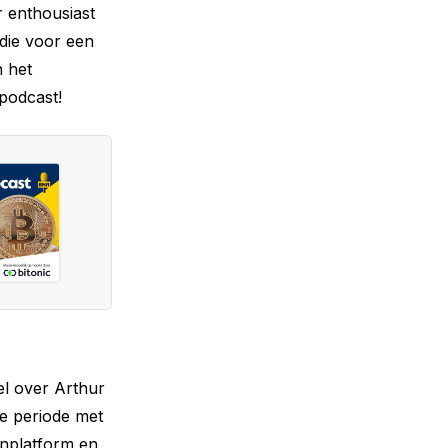
 enthousiast
 die voor een
n het
podcast!
el over Arthur
de periode met
enplatform en