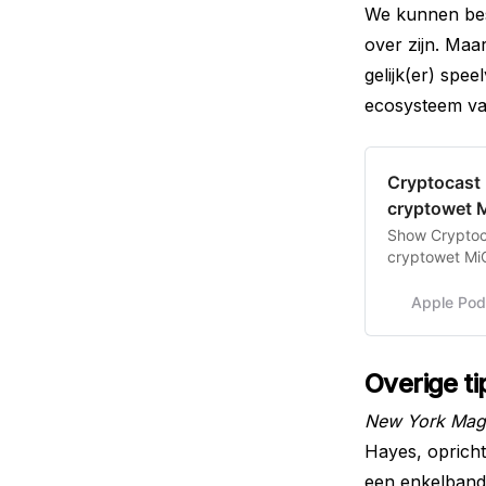
We kunnen best
over zijn. Maa
gelijk(er) spe
ecosysteem van
‎Cryptocast 
cryptowet 
‎Show Cryptoc
cryptowet Mi
Apple Pod
Overige ti
New York Mag
Hayes, oprichte
een enkelband 