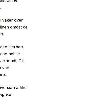
ast om te
.
s
vaker over
lijnen omdat de
is.
deden Herbert
 dan heb je
verhoudt. Die
n van
nis.
bovenaan artikel
ang van