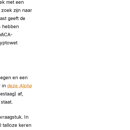
ek met een
 zoek zijn naar
ast geeft de
es hebben
 MiCA-
ryptowet
ewegen en een
r in
deze
Alpha
estaag) af,
staat.
vraagstuk. In
l talloze keren