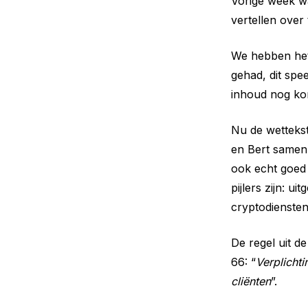
Vorige week 
vertellen ove
We hebben het 
gehad, dit spe
inhoud nog ko
Nu de wettekste
en Bert samen 
ook echt goed 
pijlers zijn: u
cryptodiensten
De regel uit de
66: “
Verplichti
cliënten
”.