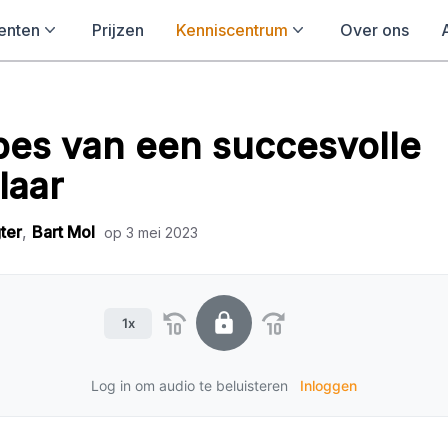
enten
Prijzen
Kenniscentrum
Over ons
pes van een succesvolle
laar
ter
,
Bart Mol
op
3 mei 2023
1x
Log in om audio te beluisteren
Inloggen