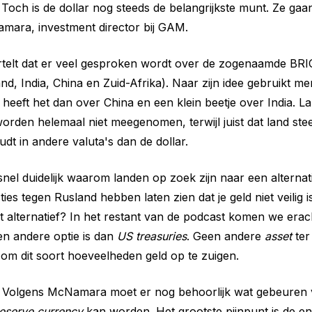
Toch is de dollar nog steeds de belangrijkste munt. Ze gaa
mara, investment director bij GAM.
elt dat er veel gesproken wordt over de zogenaamde BRI
and, India, China en Zuid-Afrika). Naar zijn idee gebruikt men
 heeft het dan over China en een klein beetje over India. L
orden helemaal niet meegenomen, terwijl juist dat land ste
dt in andere valuta's dan de dollar.
 snel duidelijk waarom landen op zoek zijn naar een alternat
ties tegen Rusland hebben laten zien dat je geld niet veilig i
t alternatief? In het restant van de podcast komen we erac
n andere optie is dan
US treasuries
. Geen andere
asset
ter
 om dit soort hoeveelheden geld op te zuigen.
 Volgens McNamara moet er nog behoorlijk wat gebeuren 
eserve currency
kan worden. Het grootste pijnpunt is de 