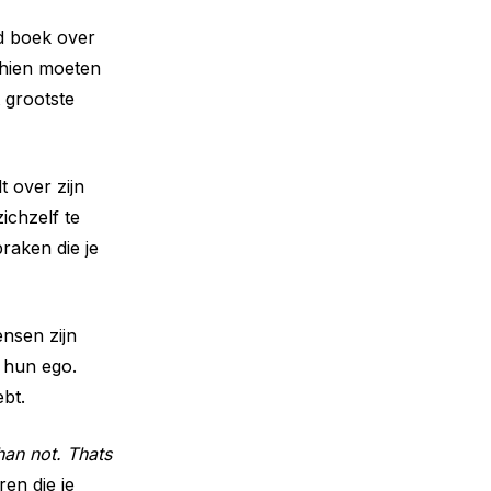
d boek over
chien moeten
 grootste
t over zijn
ichzelf te
raken die je
nsen zijn
r hun ego.
bt.
than not. Thats
ren die je