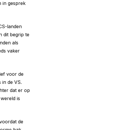
n in gesprek
CS-landen
 dit begrip te
anden als
eds vaker
ief voor de
s in de VS.
hter dat er op
 wereld is
voordat de
enorme bak