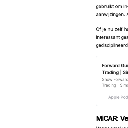
gebruikt om in
aanwijzingen. A
Of je nu zelf h
interessant ge
gedisciplineerd
‎Forward Gu
Trading | S
‎Show Forward
Trading | Sim
Apple Pod
MiCAR: Ver