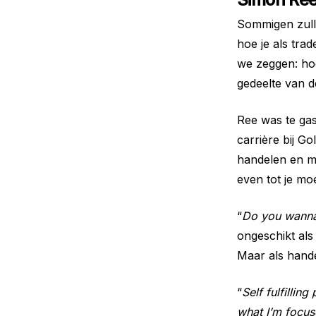
Sommigen zul
hoe je als tra
we zeggen: hoe
gedeelte van d
Ree was te gas
carrière bij Go
handelen en me
even tot je mo
“
Do you wanna
ongeschikt als 
Maar als hande
“
Self fulfillin
what I’m focus