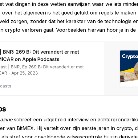
 wat dingen in deze wetten aanwijzen waar we iets minder
r over het algemeen is het goed gelukt om regels te maken
elveld zorgen, zonder dat het karakter van de technologie e
 crypto verloren gaat. Voorbeelden hiervan hoor je in de 
| BNR: 269 B: Dit verandert er met
MiCAR on Apple Podcasts
ast | BNR, Ep 269 B: Dit verandert er met
CAR - Apr 25, 2023
casts
ps
azine
schreef een uitgebreid interview en achtergrondartik
r van BitMEX. Hij vertelt over zijn eerste jaren in crypto, 
als straf voor onvoldoende witwascontrole bij zijn derivat