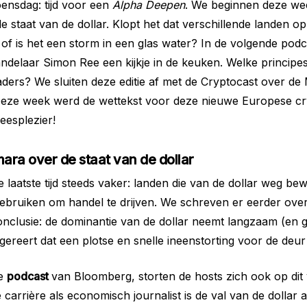
ensdag: tijd voor een
Alpha Deepen
. We beginnen deze we
e staat van de dollar. Klopt het dat verschillende landen op
f of is het een storm in een glas water? In de volgende podc
ndelaar Simon Ree een kijkje in de keuken. Welke princip
aders? We sluiten deze editie af met de Cryptocast over de
Deze week werd de wettekst voor deze nieuwe Europese c
 leesplezier!
ra over de staat van de dollar
e laatste tijd steeds vaker: landen die van de dollar weg b
ebruiken om handel te drijven. We schreven er eerder ove
nclusie: de dominantie van de dollar neemt langzaam (en g
gereert dat een plotse en snelle ineenstorting voor de deur 
de
podcast
van Bloomberg, storten de hosts zich ook op dit 
carrière als economisch journalist is de val van de dollar a