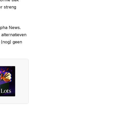
r streng
Alpha News.
 alternatieven
r (nog) geen