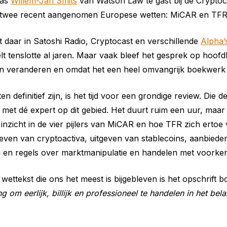
was
Willem-Jan Smits
van Watson Law te gast bij de Cryptoc
r twee recent aangenomen Europese wetten: MiCAR en TFR
daar in Satoshi Radio, Cryptocast en verschillende
Alpha’
elt tenslotte al jaren. Maar vaak bleef het gesprek op hoofd
n veranderen en omdat het een heel omvangrijk boekwerk 
n definitief zijn, is het tijd voor een grondige review. Die 
met dé expert op dit gebied. Het duurt ruim een uur, maar
inzicht in de vier pijlers van MiCAR en hoe TFR zich ertoe 
itgeven van cryptoactiva, uitgeven van stablecoins, aanbiede
 en regels over marktmanipulatie en handelen met voorken
 wettekst die ons het meest is bijgebleven is het opschrift 
ng om eerlijk, billijk en professioneel te handelen in het bel